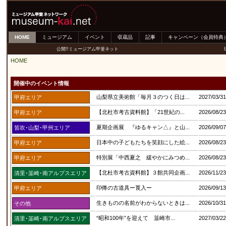
HOME
ミュージアム
イベント
収蔵品
記事
キャンペーン（会員特典
公開!!ミュージアム甲斐ネット
HOME
開催中のイベント情報
山梨県立美術館「毎月３のつく日は...
2027/03/
甲府エリア
【北杜市考古資料館】「21世紀の...
2026/08/
甲府エリア
夏期企画展 『ゆるキャン△』と山...
2026/09/
笛吹･山梨･甲州エリア
日本中の子どもたちを笑顔にした絵...
2026/08/
甲府エリア
特別展「中西夏之 緩やかにみつめ...
2026/08/
甲府エリア
【北杜市考古資料館】３館共同企画...
2026/11/
清里･韮崎･南アルプスエリア
印傳の古道具ー莨入ー
2026/09/
甲府エリア
生きものの名前がわからないときは...
2026/10/
その他
“昭和100年”を迎えて 韮崎市...
2027/03/
清里･韮崎･南アルプスエリア