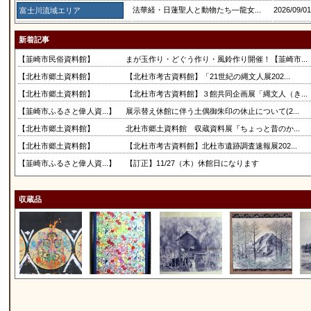
法華経・日蓮聖人と動物たち―龍女...
2026/09/
富士川流域エリア
新着記事
【韮崎市民俗資料館】
まが玉作り・どぐう作り・風鈴作り開催！【韮崎市...
【北杜市郷土資料館】
【北杜市考古資料館】「21世紀の縄文人展202...
【北杜市郷土資料館】
【北杜市考古資料館】３館共同企画展「縄文人（き...
【韮崎市ふるさと偉人資...】
展示替え休館に伴う土偶御朱印の休止について(2...
【北杜市郷土資料館】
北杜市郷土資料館 収蔵資料展『ちょっと昔のか...
【北杜市郷土資料館】
【北杜市考古資料館】北杜市遺跡調査速報展202...
【韮崎市ふるさと偉人資...】
【訂正】11/27（木）休館日になります
収蔵品