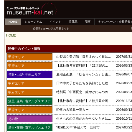
HOME
ミュージアム
イベント
収蔵品
記事
キャンペーン（会員特典
公開!!ミュージアム甲斐ネット
HOME
開催中のイベント情報
山梨県立美術館「毎月３のつく日は...
2027/03/
甲府エリア
【北杜市考古資料館】「21世紀の...
2026/08/
甲府エリア
夏期企画展 『ゆるキャン△』と山...
2026/09/
笛吹･山梨･甲州エリア
日本中の子どもたちを笑顔にした絵...
2026/08/
甲府エリア
特別展「中西夏之 緩やかにみつめ...
2026/08/
甲府エリア
【北杜市考古資料館】３館共同企画...
2026/11/
清里･韮崎･南アルプスエリア
印傳の古道具ー莨入ー
2026/09/
甲府エリア
生きものの名前がわからないときは...
2026/10/
その他
“昭和100年”を迎えて 韮崎市...
2027/03/
清里･韮崎･南アルプスエリア