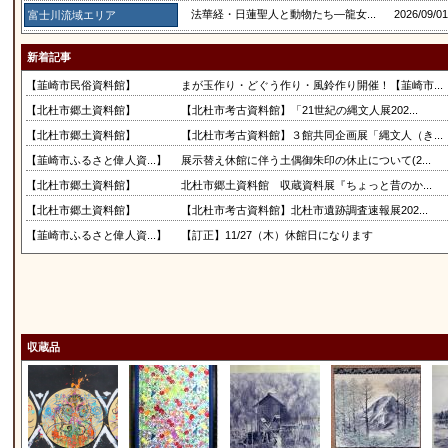
法華経・日蓮聖人と動物たち―龍女...
2026/09/
富士川流域エリア
新着記事
【韮崎市民俗資料館】
まが玉作り・どぐう作り・風鈴作り開催！【韮崎市...
【北杜市郷土資料館】
【北杜市考古資料館】「21世紀の縄文人展202...
【北杜市郷土資料館】
【北杜市考古資料館】３館共同企画展「縄文人（き...
【韮崎市ふるさと偉人資...】
展示替え休館に伴う土偶御朱印の休止について(2...
【北杜市郷土資料館】
北杜市郷土資料館 収蔵資料展『ちょっと昔のか...
【北杜市郷土資料館】
【北杜市考古資料館】北杜市遺跡調査速報展202...
【韮崎市ふるさと偉人資...】
【訂正】11/27（木）休館日になります
収蔵品